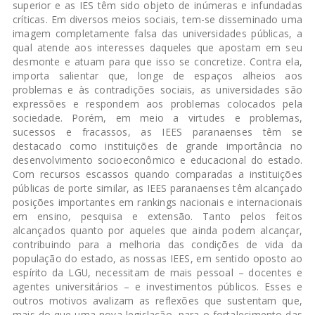
superior e as IES têm sido objeto de inúmeras e infundadas
críticas. Em diversos meios sociais, tem-se disseminado uma
imagem completamente falsa das universidades públicas, a
qual atende aos interesses daqueles que apostam em seu
desmonte e atuam para que isso se concretize. Contra ela,
importa salientar que, longe de espaços alheios aos
problemas e às contradições sociais, as universidades são
expressões e respondem aos problemas colocados pela
sociedade. Porém, em meio a virtudes e problemas,
sucessos e fracassos, as IEES paranaenses têm se
destacado como instituições de grande importância no
desenvolvimento socioeconômico e educacional do estado.
Com recursos escassos quando comparadas a instituições
públicas de porte similar, as IEES paranaenses têm alcançado
posições importantes em rankings nacionais e internacionais
em ensino, pesquisa e extensão. Tanto pelos feitos
alcançados quanto por aqueles que ainda podem alcançar,
contribuindo para a melhoria das condições de vida da
população do estado, as nossas IEES, em sentido oposto ao
espírito da LGU, necessitam de mais pessoal – docentes e
agentes universitários – e investimentos públicos. Esses e
outros motivos avalizam as reflexões que sustentam que,
mais do que uma nova legislação, para o fortalecimento das