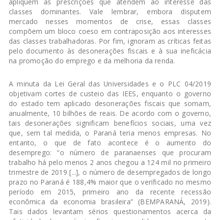
apliquem as prescrições que atendem ao interesse das
classes dominantes. Vale lembrar, embora disputem
mercado nesses momentos de crise, essas classes
compõem um bloco coeso em contraposição aos interesses
das classes trabalhadoras. Por fim, ignoram as críticas feitas
pelo documento às desonerações fiscais e à sua ineficácia
na promoção do emprego e da melhoria da renda.
A minuta da Lei Geral das Universidades e o PLC 04/2019
objetivam cortes de custeio das IEES, enquanto o governo
do estado tem aplicado desonerações fiscais que somam,
anualmente, 10 bilhões de reais. De acordo com o governo,
tais desonerações significam benefícios sociais, uma vez
que, sem tal medida, o Paraná teria menos empresas. No
entanto, o que de fato acontece é o aumento do
desemprego: “o número de paranaenses que procuram
trabalho há pelo menos 2 anos chegou a 124 mil no primeiro
trimestre de 2019 [...], o número de desempregados de longo
prazo no Paraná é 188,4% maior que o verificado no mesmo
período em 2015, primeiro ano da recente recessão
econômica da economia brasileira” (BEMPARANÁ, 2019).
Tais dados levantam sérios questionamentos acerca da