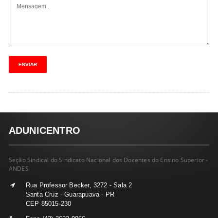
ADUNICENTRO
Seção Sindical do Sindicato Nacional dos Docentes do Ensino Superior -
ANDES
Rua Professor Becker, 3272 - Sala 2
Santa Cruz - Guarapuava - PR
CEP 85015-230