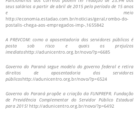
Funcionários dos Correios podem ter redução de 25,9% dos
seus salários a partir de abril de 2015 pelo período de 15 anos
e meio
http://economia.estadao.com.br/noticias/geral,rombo-do-
postalis-chega-aos-empregados-imp-,1655842
A PREVCOM: como a aposentadoria dos servidores públicos é
posta sob risco e quais os prejuízos
imediatos
http://adunicentro.org.br/novo/?p=6685
Governo do Paraná segue modelo do governo federal e retira
direitos de aposentadoria dos servidores
públicos
http://adunicentro.org.br/novo/?p=6524
Governo do Paraná propõe a criação da FUNPREPR. Fundação
de Previdência Complementar do Servidor Público Estadual
para 2015!
http://adunicentro.org.br/novo/?p=6492