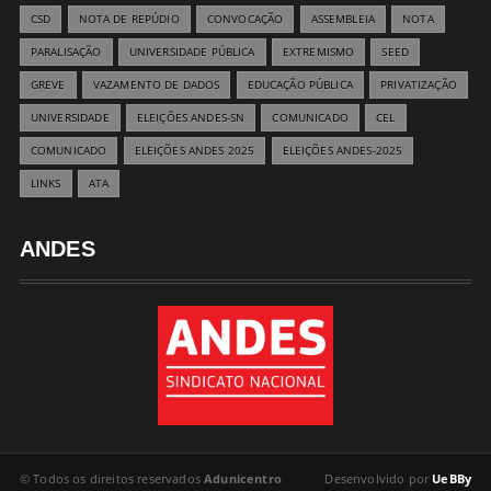
CSD
NOTA DE REPÚDIO
CONVOCAÇÃO
ASSEMBLEIA
NOTA
PARALISAÇÃO
UNIVERSIDADE PÚBLICA
EXTREMISMO
SEED
GREVE
VAZAMENTO DE DADOS
EDUCAÇÃO PÚBLICA
PRIVATIZAÇÃO
UNIVERSIDADE
ELEIÇÕES ANDES-SN
COMUNICADO
CEL
COMUNICADO
ELEIÇÕES ANDES 2025
ELEIÇÕES ANDES-2025
LINKS
ATA
ANDES
© Todos os direitos reservados
Adunicentro
Desenvolvido por
UeBBy