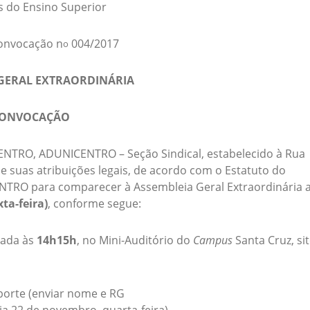
 do Ensino Superior
Convocação n
004/2017
o
 GERAL EXTRAORDINÁRIA
ONVOCAÇÃO
ENTRO, ADUNICENTRO – Seção Sindical, estabelecido à Rua
e suas atribuições legais, de acordo com o Estatuto do
ENTRO para comparecer à Assembleia Geral Extraordinária 
ta-feira)
, conforme segue:
ada às
14h15h
, no Mini-Auditório do
Campus
Santa Cruz, si
porte (enviar nome e RG