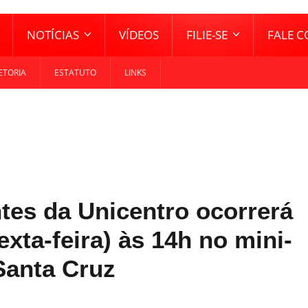
NOTÍCIAS
VÍDEOS
FILIE-SE
FALE 
ETORIA
ESTATUTO
LINKS
tes da Unicentro ocorrerá
xta-feira) às 14h no mini-
Santa Cruz