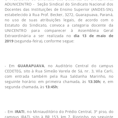
ADUNICENTRO - Seção Sindical do Sindicato Nacional dos
Docentes das Instituições de Ensino Superior (ANDES-SN),
estabelecido à Rua Prof. Becker, 3272, Guarapuava, Paraná,
no uso de suas atribuições legais, de acordo com o
Estatuto do Sindicato, convoca a categoria docente da
UNICENTRO para comparecer à Assembleia Geral
Extraordinária a ser realizada no
dia 13 de maio de
2019
(segunda-feira), conforme segue:
- Em
GUARAPUAVA
, no Auditório Central do campus
CEDETEG, sito à Rua Simeão Varela de Sá, nr. 3, Vila Carli,
com entrada também pela Rua Saldanha Marinho, no
seguinte horário: em primeira chamada, às
13:30h;
e, em
segunda chamada, às
13:45h
;
- Em
IRATI
, no Miniauditório do Prédio Central, 3º piso, do
campus IRATI, sito à BR 153, km 7, Riozinho, no seguinte