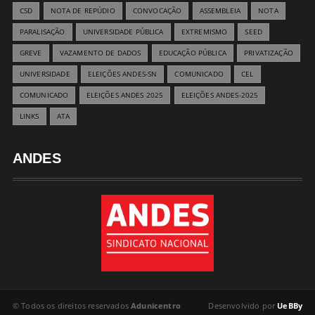
CSD
NOTA DE REPÚDIO
CONVOCAÇÃO
ASSEMBLEIA
NOTA
PARALISAÇÃO
UNIVERSIDADE PÚBLICA
EXTREMISMO
SEED
GREVE
VAZAMENTO DE DADOS
EDUCAÇÃO PÚBLICA
PRIVATIZAÇÃO
UNIVERSIDADE
ELEIÇÕES ANDES-SN
COMUNICADO
CEL
COMUNICADO
ELEIÇÕES ANDES 2025
ELEIÇÕES ANDES-2025
LINKS
ATA
ANDES
© Todos os direitos reservados
Adunicentro
Desenvolvido por
UeBBy