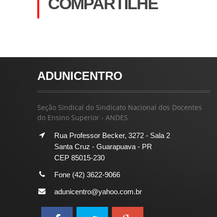
COMPARTILHE
ADUNICENTRO
Seção Sindical do Sindicato Nacional dos Docentes
do Ensino Superior - ANDES
Rua Professor Becker, 3272 - Sala 2
Santa Cruz - Guarapuava - PR
CEP 85015-230
Fone (42) 3622-9066
adunicentro@yahoo.com.br