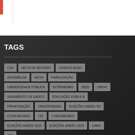
TAGS
CSD
NOTA DE REPÚDIO
CONVOCAÇÃO
ASSEMBLEIA
NOTA
PARALISAÇÃO
UNIVERSIDADE PÚBLICA
EXTREMISMO
SEED
GREVE
VAZAMENTO DE DADOS
EDUCAÇÃO PÚBLICA
PRIVATIZAÇÃO
UNIVERSIDADE
ELEIÇÕES ANDES-SN
COMUNICADO
CEL
COMUNICADO
ELEIÇÕES ANDES 2025
ELEIÇÕES ANDES-2025
LINKS