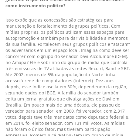
como instrumento político?
Isso expõe que as concessões são estratégicas para
manutenção e fortalecimento de grupos políticos. Com
mídias próprias, os políticos utilizam esses espaços para
autopromoção e também para dar visibilidade a membros
da sua família. Fortalecem seus grupos políticos e “atacam”
os adversários em um espaço local. Imagina como deve ser
concorrer com o grupo do senador Davi Alcolumbre (DEM),
no Amapá? Ele é sobrinho do grupo de mídia que controla
três emissoras de TV afiliadas às redes Record, Band e SBT.
Até 2002, menos de 5% da população do Norte tinha
acesso à rede de computadores (internet). Dez anos
depois, esse índice oscila em 30%, dependendo da região,
segundo dados do IBGE. A família do senador também
edita um jornal gratuito que divulga ações de Davi em
Brasília. Em pouco mais de uma década, ele passou de
vereador para senador: em 2000, foi vereador, com 2.317
votos, depois teve três mandatos como deputado federal e,
em 2014, foi eleito senador, com 131 mil votos. As mídias
não foram o único fator, mas tiveram participação
expressiva. Romero Jucá (PMDB) tem um grupo de mídia