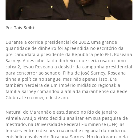
Por
Taís Seibt
Durante a corrida presidencial de 2002, uma grande
quantidade de dinheiro foi apreendida no escritório da
pré-candidata a presidente da República pelo PFL, Roseana
Sarney. A descoberta do dinheiro, que seria usado como
caixa 2, levou Roseana a desistir da campanha presidencial
para concorrer ao senado. Filha de José Sarney, Roseana
tinha a política no sangue, mas não apenas isso. Era
também herdeira de um império midiático regional: a
família Sarney comandou a afiliada maranhense da Rede
Globo até o começo deste ano.
Natural do Maranhão e estudando no Rio de Janeiro,
Pâmela Araújo Pinto decidiu analisar em sua pesquisa de
mestrado, na Universidade Federal Fluminense (UFF), as
tensões entre o discurso nacional e regional da mídia no
episódio envolvendo Roseana Sarney. No doutorado, pela