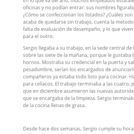
En lo que va del año, muchos empleados estatales
oficinas y no podían entrar: sus nombres figurab
¿Cómo se confeccionan los listados? ¿Cuáles son
acaba de quedarse sin trabajo, cuenta la metodol
falta de evaluación de desempeño, y lo que vive
para el outro.
Sergio llegaba a su trabajo, en la sede central de
sobre las siete de la mañana, porque le gustaba t
hornos. Mostraba su credencial en la puerta y s
pesadumbre, serían los encargados de anunciarl
compañeros ya estaba todo listo para cocinar. H
para celíacos. El trabajo terminaba a las cuatro
que en diciembre asumieron las nuevas autoridad
que se encargaba de la limpieza. Sergio terminab
de la cocina llenas de grasa.
Desde hace dos semanas, Sergio cumple su horari