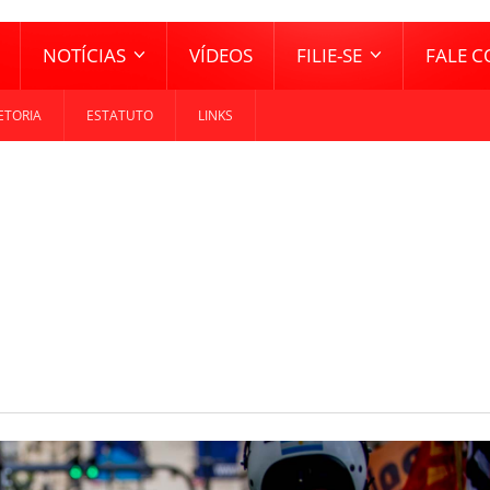
NOTÍCIAS
VÍDEOS
FILIE-SE
FALE 
ETORIA
ESTATUTO
LINKS