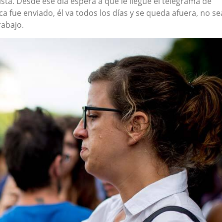
 lista. Desde ese día espera a que le llegue el telegrama de
ca fue enviado, él va todos los días y se queda afuera, no se
abajo.