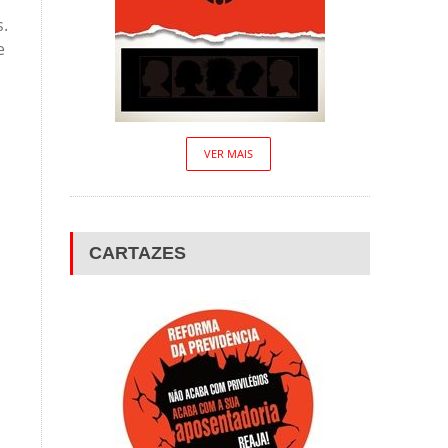
s.
e
a
VER MAIS
CARTAZES