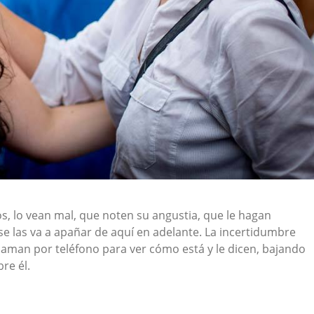
ños, lo vean mal, que noten su angustia, que le hagan
e las va a apañar de aquí en adelante. La incertidumbre
llaman por teléfono para ver cómo está y le dicen, bajando
re él.