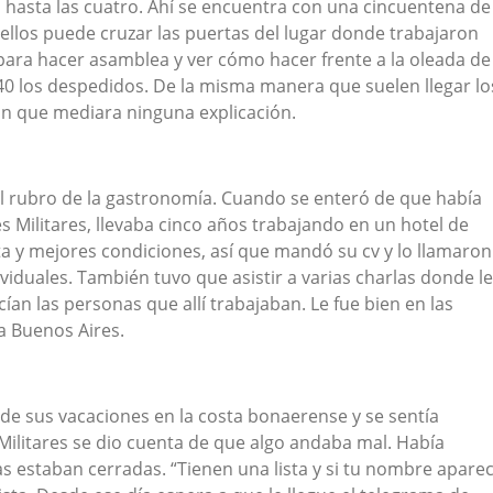
a hasta las cuatro. Ahí se encuentra con una cincuentena de
ellos puede cruzar las puertas del lugar donde trabajaron
a para hacer asamblea y ver cómo hacer frente a la oleada de
140 los despedidos. De la misma manera que suelen llegar lo
sin que mediara ninguna explicación.
el rubro de la gastronomía. Cuando se enteró de que había
s Militares, llevaba cinco años trabajando en un hotel de
ta y mejores condiciones, así que mandó su cv y lo llamaron
ividuales. También tuvo que asistir a varias charlas donde le
ían las personas que allí trabajaban. Le fue bien en las
a Buenos Aires.
 de sus vacaciones en la costa bonaerense y se sentía
s Militares se dio cuenta de que algo andaba mal. Había
tas estaban cerradas. “Tienen una lista y si tu nombre apare