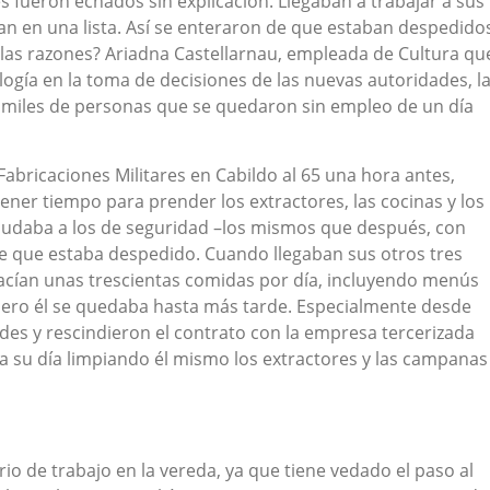
 fueron echados sin explicación. Llegaban a trabajar a sus
an en una lista. Así se enteraron de que estaban despedido
 las razones? Ariadna Castellarnau, empleada de Cultura qu
ogía en la toma de decisiones de las nuevas autoridades, l
n miles de personas que se quedaron sin empleo de un día
 Fabricaciones Militares en Cabildo al 65 una hora antes,
ener tiempo para prender los extractores, las cocinas y los
aludaba a los de seguridad –los mismos que después, con
e que estaba despedido. Cuando llegaban sus otros tres
acían unas trescientas comidas por día, incluyendo menús
, pero él se quedaba hasta más tarde. Especialmente desde
es y rescindieron el contrato con la empresa tercerizada
a su día limpiando él mismo los extractores y las campanas
o de trabajo en la vereda, ya que tiene vedado el paso al