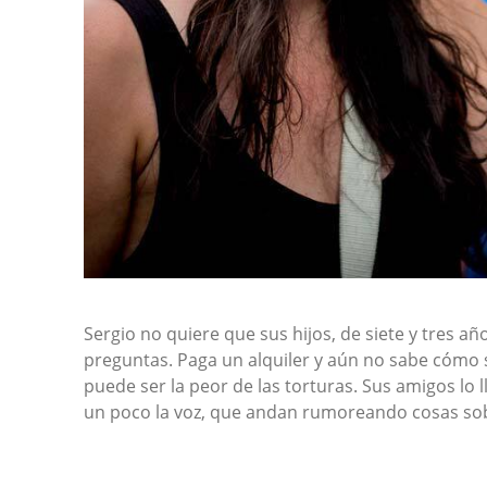
Sergio no quiere que sus hijos, de siete y tres a
preguntas. Paga un alquiler y aún no sabe cómo s
puede ser la peor de las torturas. Sus amigos lo 
un poco la voz, que andan rumoreando cosas sob