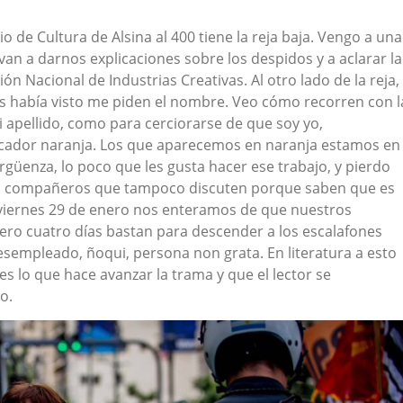
io de Cultura de Alsina al 400 tiene la reja baja. Vengo a una
an a darnos explicaciones sobre los despidos y a aclarar la
ión Nacional de Industrias Creativas. Al otro lado de la reja,
 había visto me piden el nombre. Veo cómo recorren con l
 apellido, como para cerciorarse de que soy yo,
rcador naranja. Los que aparecemos en naranja estamos en
rgüenza, lo poco que les gusta hacer ese trabajo, y pierdo
ros compañeros que tampoco discuten porque saben que es
l viernes 29 de enero nos enteramos de que nuestros
ero cuatro días bastan para descender a los escalafones
Desempleado, ñoqui, persona non grata. En literatura a esto
es lo que hace avanzar la trama y que el lector se
o.