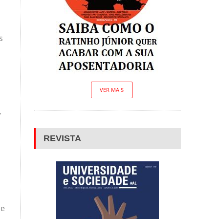
s
VER MAIS
.
REVISTA
ce