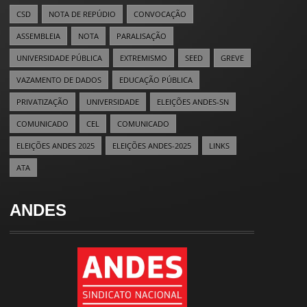
CSD
NOTA DE REPÚDIO
CONVOCAÇÃO
ASSEMBLEIA
NOTA
PARALISAÇÃO
UNIVERSIDADE PÚBLICA
EXTREMISMO
SEED
GREVE
VAZAMENTO DE DADOS
EDUCAÇÃO PÚBLICA
PRIVATIZAÇÃO
UNIVERSIDADE
ELEIÇÕES ANDES-SN
COMUNICADO
CEL
COMUNICADO
ELEIÇÕES ANDES 2025
ELEIÇÕES ANDES-2025
LINKS
ATA
ANDES