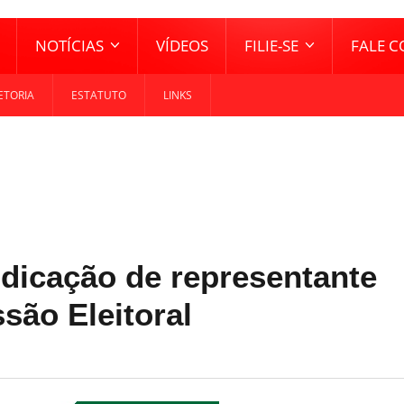
NOTÍCIAS
VÍDEOS
FILIE-SE
FALE 
ETORIA
ESTATUTO
LINKS
Indicação de representante
são Eleitoral