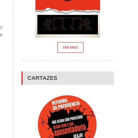
ão
e
VER MAIS
CARTAZES