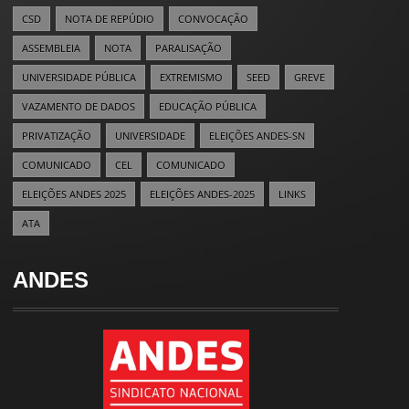
CSD
NOTA DE REPÚDIO
CONVOCAÇÃO
ASSEMBLEIA
NOTA
PARALISAÇÃO
UNIVERSIDADE PÚBLICA
EXTREMISMO
SEED
GREVE
VAZAMENTO DE DADOS
EDUCAÇÃO PÚBLICA
PRIVATIZAÇÃO
UNIVERSIDADE
ELEIÇÕES ANDES-SN
COMUNICADO
CEL
COMUNICADO
ELEIÇÕES ANDES 2025
ELEIÇÕES ANDES-2025
LINKS
ATA
ANDES