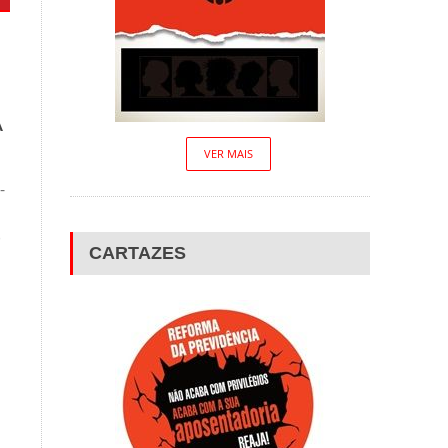
A
VER MAIS
-
)
CARTAZES