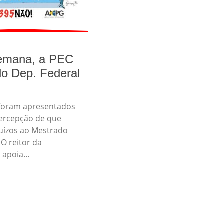
emana, a PEC
do Dep. Federal
foram apresentados
percepção de que
uízos ao Mestrado
O reitor da
apoia...