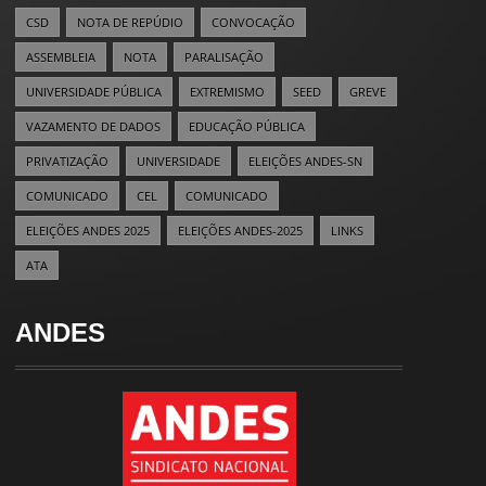
CSD
NOTA DE REPÚDIO
CONVOCAÇÃO
ASSEMBLEIA
NOTA
PARALISAÇÃO
UNIVERSIDADE PÚBLICA
EXTREMISMO
SEED
GREVE
VAZAMENTO DE DADOS
EDUCAÇÃO PÚBLICA
PRIVATIZAÇÃO
UNIVERSIDADE
ELEIÇÕES ANDES-SN
COMUNICADO
CEL
COMUNICADO
ELEIÇÕES ANDES 2025
ELEIÇÕES ANDES-2025
LINKS
ATA
ANDES