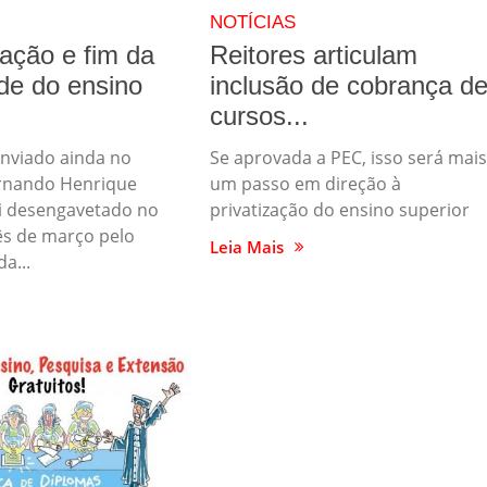
NOTÍCIAS
zação e fim da
Reitores articulam
de do ensino
inclusão de cobrança d
cursos...
enviado ainda no
Se aprovada a PEC, isso será mais
rnando Henrique
um passo em direção à
oi desengavetado no
privatização do ensino superior
ês de março pelo
Leia Mais
a...