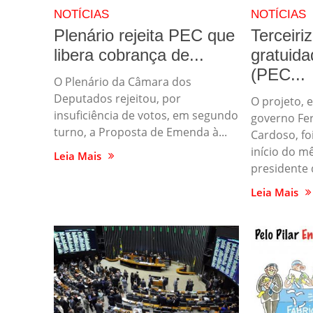
NOTÍCIAS
NOTÍCIAS
Plenário rejeita PEC que
Terceiri
libera cobrança de...
gratuida
(PEC...
O Plenário da Câmara dos
Deputados rejeitou, por
O projeto, 
insuficiência de votos, em segundo
governo Fe
turno, a Proposta de Emenda à...
Cardoso, f
início do m
Leia Mais
presidente d
Leia Mais