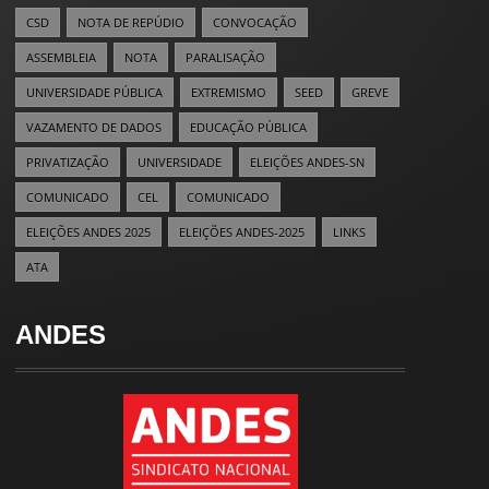
CSD
NOTA DE REPÚDIO
CONVOCAÇÃO
ASSEMBLEIA
NOTA
PARALISAÇÃO
UNIVERSIDADE PÚBLICA
EXTREMISMO
SEED
GREVE
VAZAMENTO DE DADOS
EDUCAÇÃO PÚBLICA
PRIVATIZAÇÃO
UNIVERSIDADE
ELEIÇÕES ANDES-SN
COMUNICADO
CEL
COMUNICADO
ELEIÇÕES ANDES 2025
ELEIÇÕES ANDES-2025
LINKS
ATA
ANDES