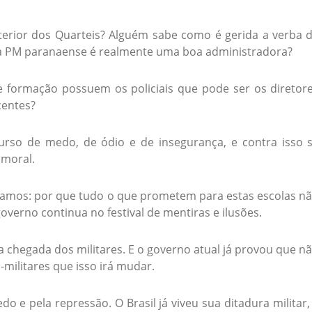
terior dos Quarteis? Alguém sabe como é gerida a verba 
a PM paranaense é realmente uma boa administradora?
e formação possuem os policiais que pode ser os diretor
centes?
rso de medo, de ódio e de insegurança, e contra isso 
 moral.
ntamos: por que tudo o que prometem para estas escolas n
governo continua no festival de mentiras e ilusões.
chegada dos militares. E o governo atual já provou que n
-militares que isso irá mudar.
 e pela repressão. O Brasil já viveu sua ditadura militar,