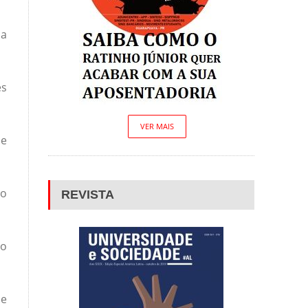
da
es
VER MAIS
se
ão
REVISTA
ão
 e