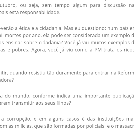
outubro, ou seja, sem tempo algum para discussão n
ais esta responsabilidade.
verão a ética e a cidadania. Mas eu questiono: num país 
 mil mortes por ano, ela pode ser considerada um exemplo 
os ensinar sobre cidadania? Você já viu muitos exemplos 
s e pobres. Agora, você já viu como a PM trata os rico
mitir, quando resistiu tão duramente para entrar na Refor
adora?
lenta do mundo, conforme indica uma importante publicaç
rem transmitir aos seus filhos?
 a corrupção, e em alguns casos é das instituições ma
om as milícias, que são formadas por policiais, e o massac