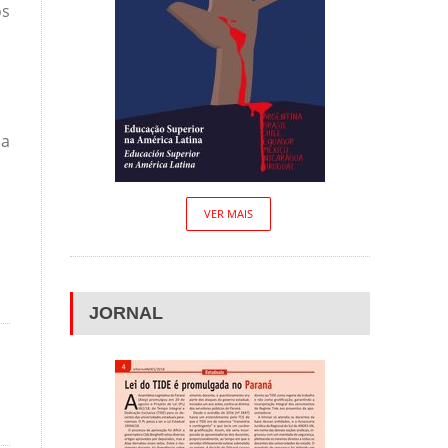
os
 a
VER MAIS
JORNAL