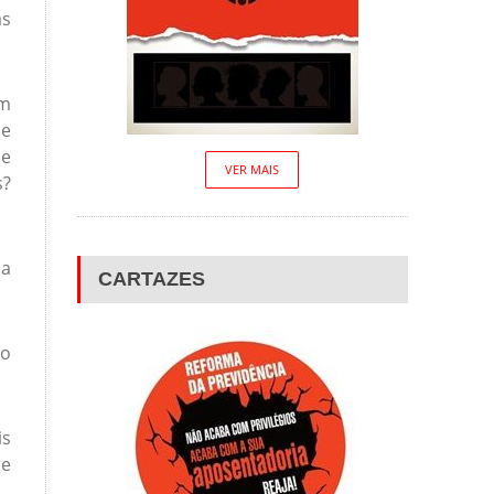
as
em
de
de
VER MAIS
s?
ma
CARTAZES
ão
is
re