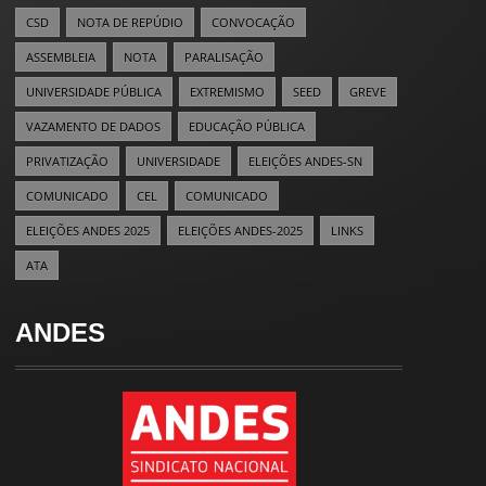
CSD
NOTA DE REPÚDIO
CONVOCAÇÃO
ASSEMBLEIA
NOTA
PARALISAÇÃO
UNIVERSIDADE PÚBLICA
EXTREMISMO
SEED
GREVE
VAZAMENTO DE DADOS
EDUCAÇÃO PÚBLICA
PRIVATIZAÇÃO
UNIVERSIDADE
ELEIÇÕES ANDES-SN
COMUNICADO
CEL
COMUNICADO
ELEIÇÕES ANDES 2025
ELEIÇÕES ANDES-2025
LINKS
ATA
ANDES