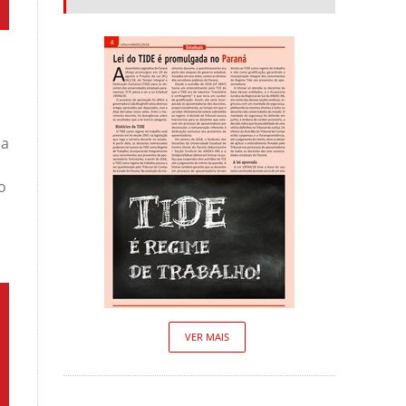
da
o
VER MAIS