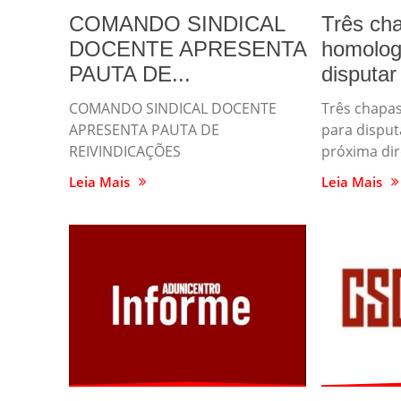
COMANDO SINDICAL
Três ch
DOCENTE APRESENTA
homolog
PAUTA DE...
disputar 
COMANDO SINDICAL DOCENTE
Três chapa
APRESENTA PAUTA DE
para disput
REIVINDICAÇÕES
próxima di
Leia Mais
Leia Mais