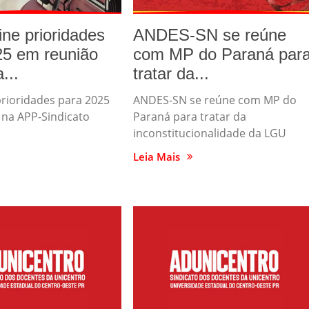
ne prioridades
ANDES-SN se reúne
25 em reunião
com MP do Paraná par
...
tratar da...
prioridades para 2025
ANDES-SN se reúne com MP do
 na APP-Sindicato
Paraná para tratar da
inconstitucionalidade da LGU
Leia Mais