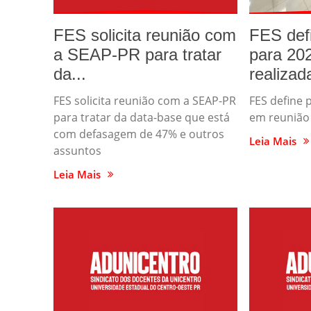
FES solicita reunião com
FES defi
a SEAP-PR para tratar
para 20
da...
realizada
FES solicita reunião com a SEAP-PR
FES define 
para tratar da data-base que está
em reunião
com defasagem de 47% e outros
Leia Mais
assuntos
Leia Mais