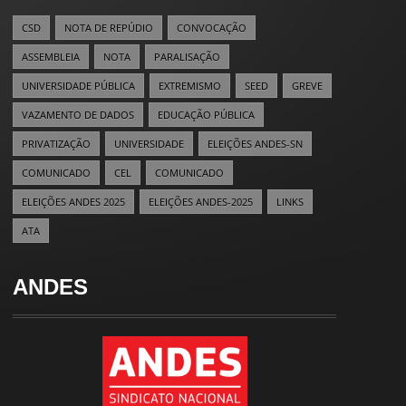
CSD
NOTA DE REPÚDIO
CONVOCAÇÃO
ASSEMBLEIA
NOTA
PARALISAÇÃO
UNIVERSIDADE PÚBLICA
EXTREMISMO
SEED
GREVE
VAZAMENTO DE DADOS
EDUCAÇÃO PÚBLICA
PRIVATIZAÇÃO
UNIVERSIDADE
ELEIÇÕES ANDES-SN
COMUNICADO
CEL
COMUNICADO
ELEIÇÕES ANDES 2025
ELEIÇÕES ANDES-2025
LINKS
ATA
ANDES